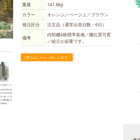
重量
141.8kg
カラー
オレンジ／ベージュ／ブラウン
発注区分
注文品（通常出荷日数：6日）
内部棚4枚標準装備／棚位置可変
備考
／組立が必要です。
ご購入はこちら（詳しく見る）
ポ