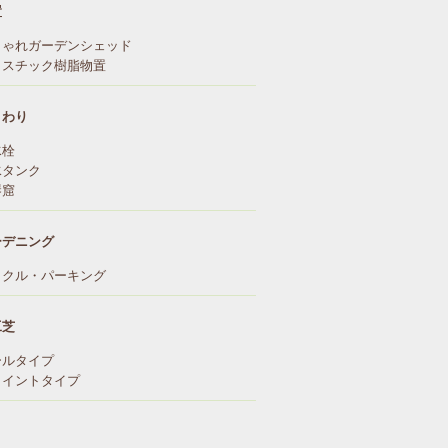
置
しゃれガーデンシェッド
ラスチック樹脂物置
まわり
水栓
水タンク
琴窟
ーデニング
イクル・パーキング
工芝
ールタイプ
ョイントタイプ