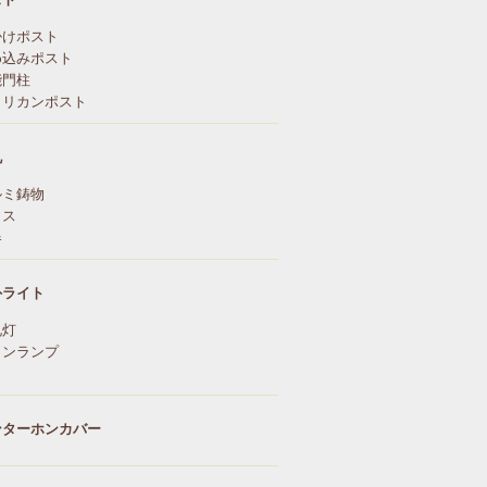
掛けポスト
め込みポスト
能門柱
メリカンポスト
札
ルミ鋳物
ラス
器
外ライト
札灯
リンランプ
ンターホンカバー