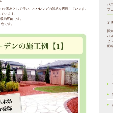
パ
ック)を素材として使い、木やレンガの質感を再現しています。
フ
れています。
が収納可能です。
オ
３色です。
拡
バ
セ
肥