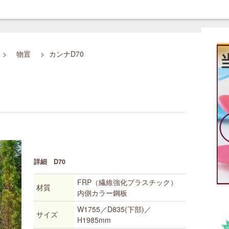
>
物置
>
カンナD70
詳細 D70
FRP（繊維強化プラスチック）
材質
内側カラー鋼板
W1755／D835(下部)／
サイズ
H1985mm