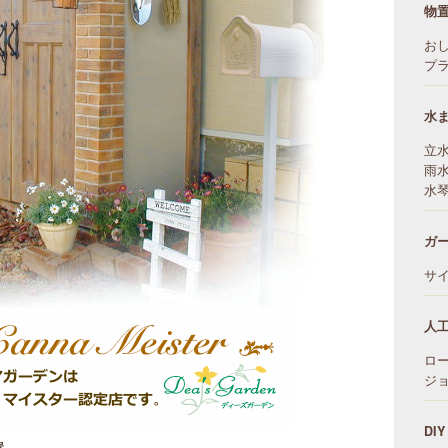
物
お
プ
水
立
雨
水
ガ
サ
人
ロ
ジ
DIY
置。