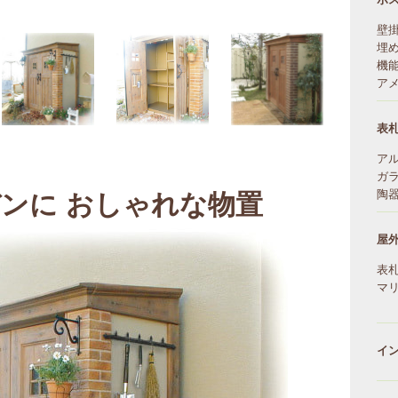
壁
埋
機
ア
表
ア
ガ
ンに おしゃれな物置
陶
屋
表
マ
イ