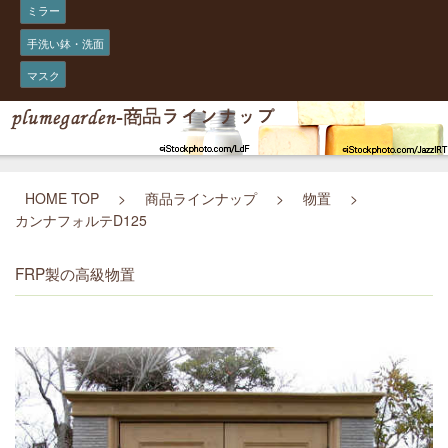
ミラー
手洗い鉢・洗面
マスク
HOME TOP
>
商品ラインナップ
>
物置
>
カンナフォルテD125
FRP製の高級物置