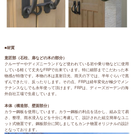
■材質
意匠部（石柱、扉などの木の部分）
クルーザーやディズニーランドなど使われている岩や乗り物などに使用
している軽くて丈夫なFRPで出来ています。特に細部までこだわった本
物感が特徴です。本物の木は直射日光、雨天の下では、半年ぐらいで黒
ずんできたり、反ったりします。その点、FRPは経年変化が極少でメン
テナンスなしでも永年使って頂けます。FRPは、ディーズガーデンの海
外自社工場で生産しています。
本体（構造部、壁面部分）
カラー鋼板を使用しています。カラー鋼板の利点を活かし、組み立て易
さ、整理、雨水浸入などを十分に考慮して、設計された組立簡単なユニ
ット式物置です。鋼板部分に関しましてもカンナ物置オリジナルの設計
となっております。