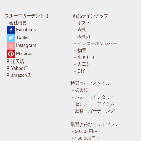
プルーマガーデンとは
商品ラインナップ
－会社概要
－ポスト
Facebook
－表札
－表札灯
Twitter
－インターホンカバー
Instagram
－物置
Pinterest
－水まわり
楽天店
－人工芝
Yahoo店
－DIY
amazon店
特選ライフスタイル
－拡大鏡
－バス・トイレタリー
－セレクト・アイテム
－肥料・ガーデニング
厳選お得なセットプラン
－50,000円〜
－150,000円〜