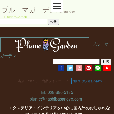
プルーマ
ガーデン
当店について
商品ラインナップ
卸販売（法人様とのお取引）
TEL 028-680-5185
plume@hashibasangyo.com
エクステリア・インテリアを中心に国内外のおしゃれな