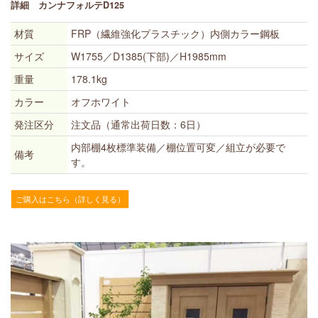
詳細 カンナフォルテD125
材質
FRP（繊維強化プラスチック）内側カラー鋼板
サイズ
W1755／D1385(下部)／H1985mm
重量
178.1kg
カラー
オフホワイト
発注区分
注文品（通常出荷日数：6日）
内部棚4枚標準装備／棚位置可変／組立が必要で
備考
す。
ご購入はこちら（詳しく見る）