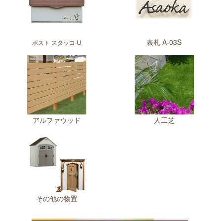
表札 A-03S
ポスト スタッコ-U
アルファウッド
人工芝
その他の物置