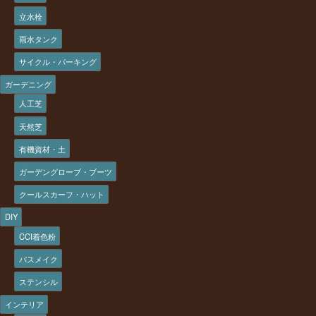
立水栓
雨水タンク
サイクル・パーキング
ガーデニング
人工芝
天然芝
有機資材・土
ガーデングローブ・ブーツ
クールスカーフ・ハット
DIY
CCI着色粉
パスメイク
ステンシル
インテリア